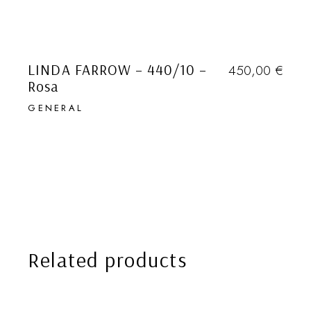
LINDA FARROW – 440/10
–
450,00
€
Rosa
GENERAL
EN NUESTRA NEWSLETTER
HABLAMOS (1 VEZ AL MES) DE
DESCUBRIMIENTOS EN GENERAL,
DE LUGARES SECRETOS, DE
VIAJES, DE OBJETOS QUE
ADORAMOS Y DE EVENTOS DE
TODO TIPO. TAMBIÉN DE GAFAS.
Que quede entre
Related products
nosotros …