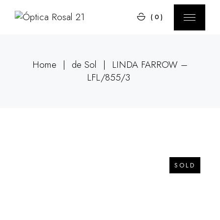
Skip
to
(0)
the
content
Home
de Sol
LINDA FARROW –
LFL/855/3
SOLD