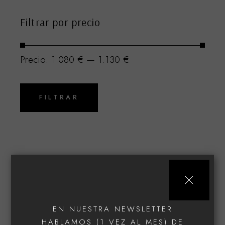
Filtrar por precio
Precio:
1.080 €
—
1.130 €
Precio
Precio
mínimo
máximo
FILTRAR
Buscar
Search
for:
EN NUESTRA NEWSLETTER
HABLAMOS (1 VEZ AL MES) DE