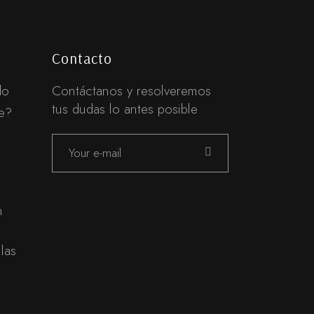
Contacto
do
Contáctanos y resolveremos
tus dudas lo antes posible
te?
n
las
n