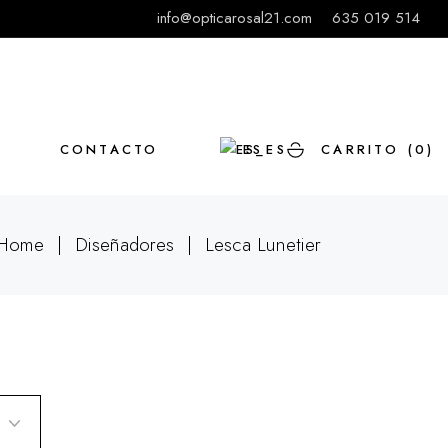
info@opticarosal21.com
635 019 514
L
CONTACTO
ES
CARRITO
(0)
Home
Diseñadores
Lesca Lunetier
EN