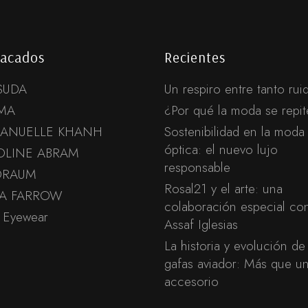
ENVIAR
acados
Recientes
Desactivar Pop-up
SUDA
Un respiro entre tanto rui
MA
¿Por qué la moda se repi
ANUELLE KHANH
Sostenibilidad en la moda
óptica: el nuevo lujo
OLINE ABRAM
responsable
ORAUM
Rosal21 y el arte: una
DA FARROW
colaboración especial co
 Eyewear
Assaf Iglesias
La historia y evolución de 
gafas aviador: Más que u
accesorio