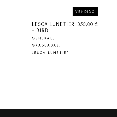
VENDIDO
LESCA LUNETIER
350,00
€
– BIRD
GENERAL
EN NUES
GRADUADAS
HABLAMOS 
LESCA LUNETIER
DESCU
GENERA
SECRETO
OBJETOS Q
EVENTOS
TAMB
Que 
no