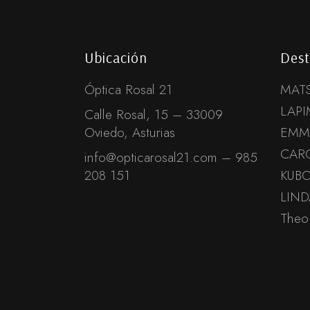
Ubicación
Dest
Óptica Rosal 21
MAT
LAPI
Calle Rosal, 15 – 33009
Oviedo, Asturias
EMM
CAR
info@opticarosal21.com – 985
208 151
KUB
LIN
Theo