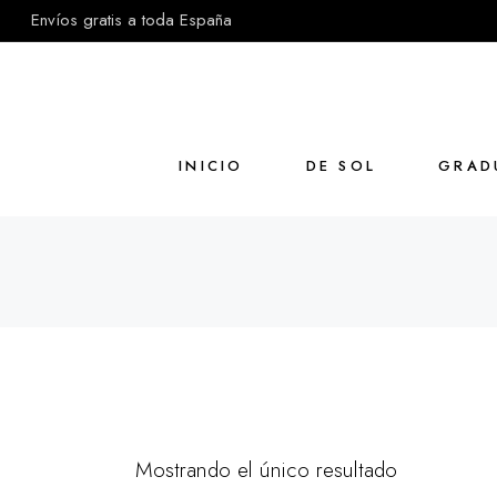
Skip
Envíos gratis a toda España
to
the
content
INICIO
DE SOL
GRAD
Mostrando el único resultado