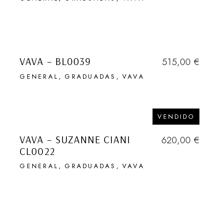
VAVA – BL0039
515,00
€
GENERAL
GRADUADAS
VAVA
EN NUESTRA NEWSLETTER
HABLAMOS (1 VEZ AL MES) DE
VENDIDO
DESCUBRIMIENTOS EN GENERAL,
DE LUGARES SECRETOS, DE
VAVA – SUZANNE CIANI
620,00
€
VIAJES, DE OBJETOS QUE
CL0022
ADORAMOS Y DE EVENTOS DE
GENERAL
GRADUADAS
VAVA
TODO TIPO. TAMBIÉN DE GAFAS.
Que quede entre
nosotros …