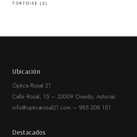
TORTOISE
(2)
Ubicación
Óptica Rosal 21
Calle Rosal, 15 – 33009 Oviedo, Asturias
info@opticarosal21.com – 985 208 151
Destacados