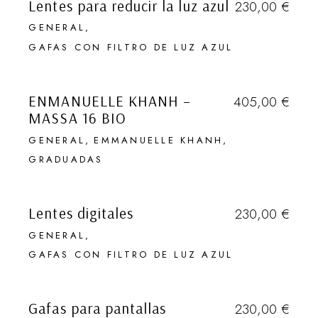
Lentes para reducir la luz azul
230,00
€
HABLAMOS (1 VEZ AL MES) DE
DESCUBRIMIENTOS EN GENERAL,
GENERAL
DE LUGARES SECRETOS, DE
GAFAS CON FILTRO DE LUZ AZUL
VIAJES, DE OBJETOS QUE
VENDIDO
ADORAMOS Y DE EVENTOS DE
TODO TIPO. TAMBIÉN DE GAFAS.
ENMANUELLE KHANH –
405,00
€
MASSA 16 BIO
Que quede entre
GENERAL
EMMANUELLE KHANH
nosotros …
GRADUADAS
Lentes digitales
230,00
€
ENVIAR
GENERAL
Desactivar Pop-up
GAFAS CON FILTRO DE LUZ AZUL
Gafas para pantallas
230,00
€