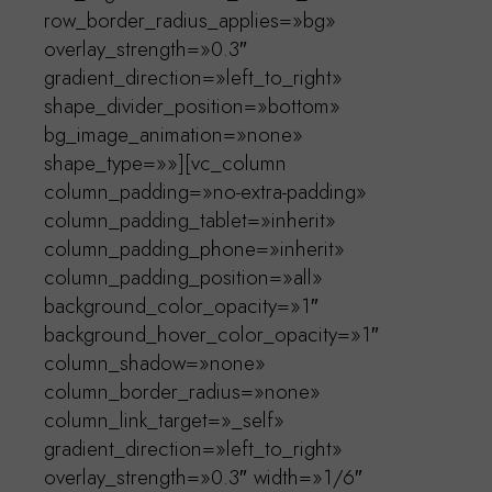
row_border_radius_applies=»bg»
overlay_strength=»0.3″
gradient_direction=»left_to_right»
shape_divider_position=»bottom»
bg_image_animation=»none»
shape_type=»»][vc_column
column_padding=»no-extra-padding»
column_padding_tablet=»inherit»
column_padding_phone=»inherit»
column_padding_position=»all»
background_color_opacity=»1″
background_hover_color_opacity=»1″
column_shadow=»none»
column_border_radius=»none»
column_link_target=»_self»
gradient_direction=»left_to_right»
overlay_strength=»0.3″ width=»1/6″