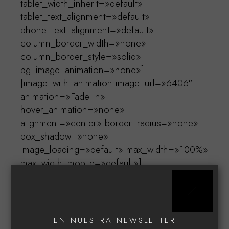
tablet_width_inherit=»default»
tablet_text_alignment=»default»
phone_text_alignment=»default»
column_border_width=»none»
column_border_style=»solid»
bg_image_animation=»none»]
[image_with_animation image_url=»6406″
animation=»Fade In»
hover_animation=»none»
alignment=»center» border_radius=»none»
box_shadow=»none»
image_loading=»default» max_width=»100%»
max_width_mobile=»default»]
[vc_column_text]
A=53mm B=44mm C=20mm D=145mm
[/vc_column_text][divider line_type=»No
Line» custom_height=»20″][toggles
EN NUESTRA NEWSLETTER