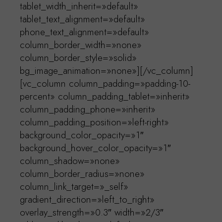
tablet_width_inherit=»default»
tablet_text_alignment=»default»
phone_text_alignment=»default»
column_border_width=»none»
column_border_style=»solid»
bg_image_animation=»none»][/vc_column]
[vc_column column_padding=»padding-10-
percent» column_padding_tablet=»inherit»
column_padding_phone=»inherit»
column_padding_position=»left-right»
background_color_opacity=»1″
background_hover_color_opacity=»1″
column_shadow=»none»
column_border_radius=»none»
column_link_target=»_self»
gradient_direction=»left_to_right»
overlay_strength=»0.3″ width=»2/3″