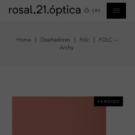
Skip
to
(0)
the
content
Home
Diseñadores
Folc
FOLC –
Archy
VENDIDO