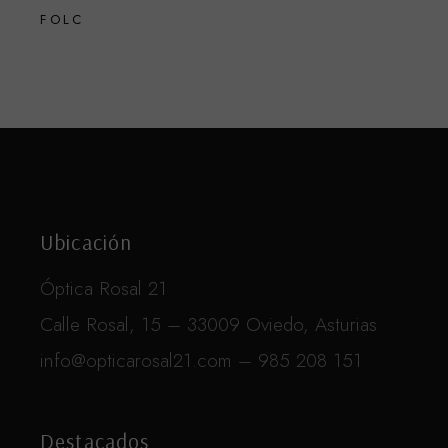
FOLC
Ubicación
Óptica Rosal 21
Calle Rosal, 15 – 33009 Oviedo, Asturias
info@opticarosal21.com – 985 208 151
Destacados