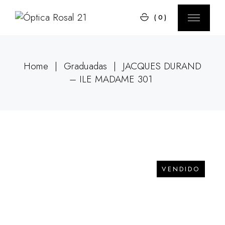
Skip
to
(0)
the
content
Home
Graduadas
JACQUES DURAND
– ILE MADAME 301
VENDIDO