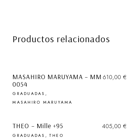
Productos relacionados
VENDIDO
MASAHIRO MARUYAMA – MM
610,00
€
0054
EN NUESTRA NEWSLETTER
GRADUADAS
HABLAMOS (1 VEZ AL MES) DE
MASAHIRO MARUYAMA
DESCUBRIMIENTOS EN GENERAL,
VENDIDO
DE LUGARES SECRETOS, DE
VIAJES, DE OBJETOS QUE
THEO – Mille +95
405,00
€
ADORAMOS Y DE EVENTOS DE
GRADUADAS
THEO
TODO TIPO. TAMBIÉN DE GAFAS.