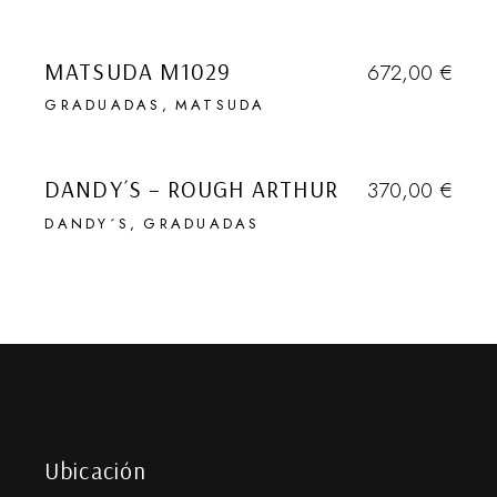
VENDIDO
Que quede entre
nosotros …
MATSUDA M1029
672,00
€
GRADUADAS
MATSUDA
VENDIDO
ENVIAR
DANDY´S – ROUGH ARTHUR
370,00
€
Desactivar Pop-up
DANDY´S
GRADUADAS
Ubicación