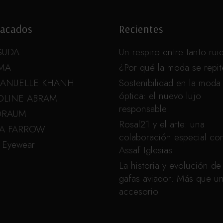
acados
Recientes
SUDA
Un respiro entre tanto rui
MA
¿Por qué la moda se repi
ANUELLE KHANH
Sostenibilidad en la moda
óptica: el nuevo lujo
OLINE ABRAM
responsable
ORAUM
Rosal21 y el arte: una
DA FARROW
colaboración especial co
 Eyewear
Assaf Iglesias
La historia y evolución de 
gafas aviador: Más que u
accesorio