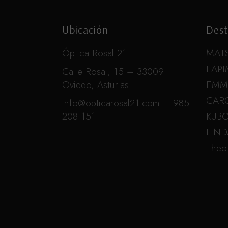
Ubicación
Dest
Óptica Rosal 21
MAT
LAPI
Calle Rosal, 15 – 33009
Oviedo, Asturias
EMM
CAR
info@opticarosal21.com – 985
208 151
KUB
LIN
Theo