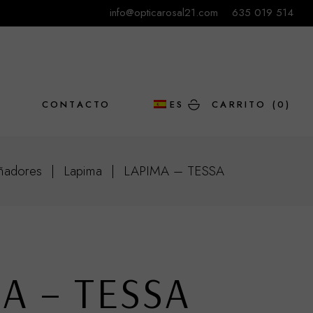
info@opticarosal21.com
635 019 514
L
CONTACTO
ES
CARRITO
(0)
ñadores
Lapima
LAPIMA – TESSA
EN
A – TESSA