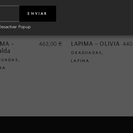
ENVIAR
Desactivar Pop-up
IMA –
LAPIMA – OLIVIA
463,00
€
440
alda
GRADUADAS
DUADAS
LAPIMA
MA