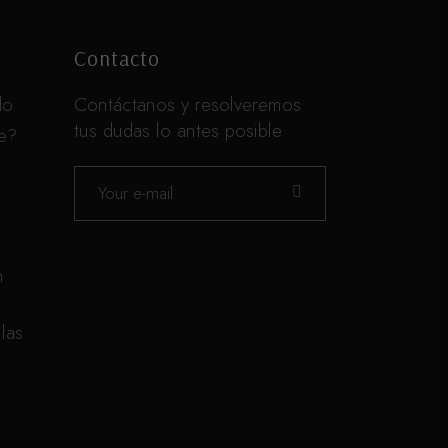
Contacto
do
Contáctanos y resolveremos
tus dudas lo antes posible
te?
n
las
n