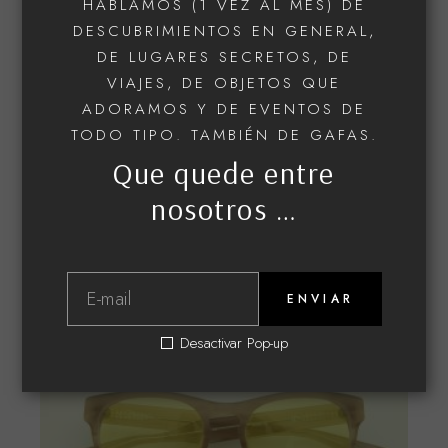
HABLAMOS (1 VEZ AL MES) DE
DESCUBRIMIENTOS EN GENERAL,
DE LUGARES SECRETOS, DE
Productos relacionados
VIAJES, DE OBJETOS QUE
ADORAMOS Y DE EVENTOS DE
TODO TIPO. TAMBIÉN DE GAFAS.
Que quede entre
Gafas para pantallas digitales
230,00
€
nosotros …
GENERAL
GAFAS CON FILTRO DE LUZ AZUL
ENVIAR
Desactivar Pop-up