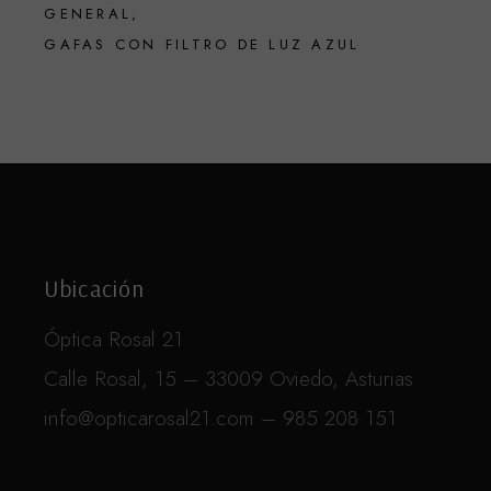
GENERAL
GAFAS CON FILTRO DE LUZ AZUL
Ubicación
Óptica Rosal 21
Calle Rosal, 15 – 33009 Oviedo, Asturias
info@opticarosal21.com – 985 208 151