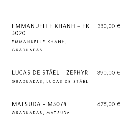
VENDIDO
EMMANUELLE KHANH – EK
380,00
€
3020
EMMANUELLE KHANH
GRADUADAS
EN NUESTRA NEWSLETTER
HABLAMOS (1 VEZ AL MES) DE
LUCAS DE STÄEL – ZEPHYR
890,00
€
DESCUBRIMIENTOS EN GENERAL,
GRADUADAS
LUCAS DE STÄEL
DE LUGARES SECRETOS, DE
VIAJES, DE OBJETOS QUE
VENDIDO
ADORAMOS Y DE EVENTOS DE
MATSUDA – M3074
675,00
€
TODO TIPO. TAMBIÉN DE GAFAS.
GRADUADAS
MATSUDA
Que quede entre
VENDIDO
nosotros …