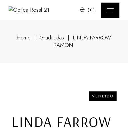
Skip
to
(0)
the
content
Home
Graduadas
LINDA FARROW
RAMON
VENDIDO
LINDA FARROW