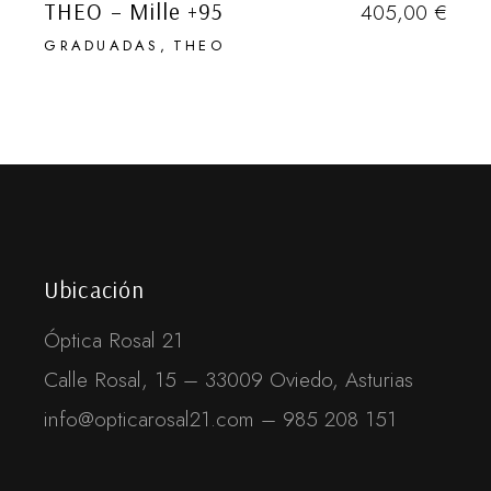
THEO – Mille +95
405,00
€
GRADUADAS
THEO
ENVIAR
Desactivar Pop-up
Ubicación
Óptica Rosal 21
Calle Rosal, 15 – 33009 Oviedo, Asturias
info@opticarosal21.com – 985 208 151