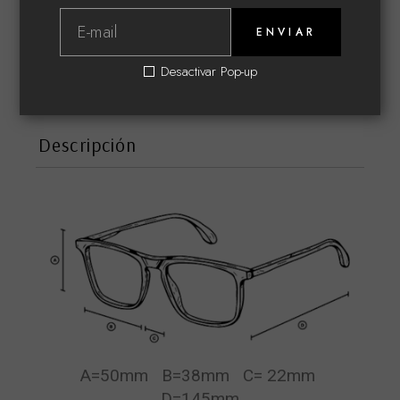
ENVIAR
CATEGORÍAS:
GRADUADAS
,
MATSUDA
Desactivar Pop-up
Descripción
A=50mm B=38mm C= 22mm
D=145mm