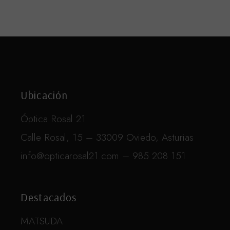
Ubicación
Óptica Rosal 21
Calle Rosal, 15 – 33009 Oviedo, Asturias
info@opticarosal21.com – 985 208 151
Destacados
MATSUDA