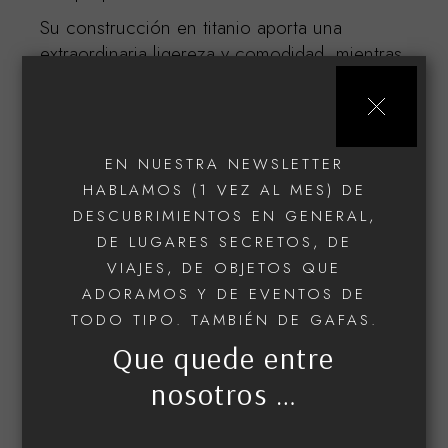
Su construcción en titanio aporta una
extraordinaria ligereza y comodidad, mientras
que la riqueza de sus acabados demuestra el
nivel de dedicación de los maestros
artesanos japoneses que la fabrican. El
resultado es una montura exclusiva, llena de
EN NUESTRA NEWSLETTER
carácter y diseñada para quienes valoran los
HABLAMOS (1 VEZ AL MES) DE
detalles auténticos.
DESCUBRIMIENTOS EN GENERAL,
DE LUGARES SECRETOS, DE
Hecha en Japón. Grabada artesanalmente. Un
VIAJES, DE OBJETOS QUE
diseño donde la artesanía y la elegancia se
ADORAMOS Y DE EVENTOS DE
encuentran en cada detalle.
TODO TIPO. TAMBIÉN DE GAFAS.
1 disponibles
Que quede entre
nosotros …
AÑADIR AL CARRITO