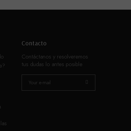
Contacto
do
Contáctanos y resolveremos
tus dudas lo antes posible
te?
n
las
n