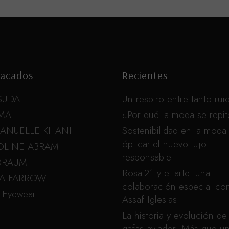
acados
Recientes
SUDA
Un respiro entre tanto rui
MA
¿Por qué la moda se repi
ANUELLE KHANH
Sostenibilidad en la moda
óptica: el nuevo lujo
OLINE ABRAM
responsable
ORAUM
Rosal21 y el arte: una
DA FARROW
colaboración especial co
 Eyewear
Assaf Iglesias
La historia y evolución de 
gafas aviador: Más que u