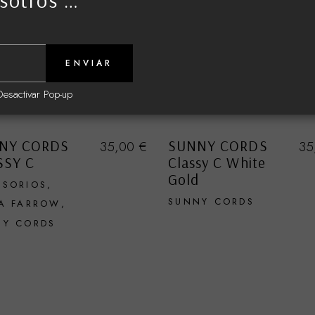
sotros …
ENVIAR
Desactivar Pop-up
NY CORDS
SUNNY CORDS
35,00
€
35
SSY C
Classy C White
Gold
ESORIOS
SUNNY CORDS
A FARROW
NY CORDS