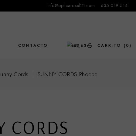
info@opticarosal21.com
635 019 514
L
CONTACTO
ES
CARRITO
(0)
Sunny Cords
SUNNY CORDS Phoebe
EN
Y CORDS