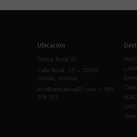
Ubicación
Dest
Óptica Rosal 21
MAT
LAPI
Calle Rosal, 15 – 33009
Oviedo, Asturias
EMM
CAR
info@opticarosal21.com – 985
208 151
KUB
LIN
Theo