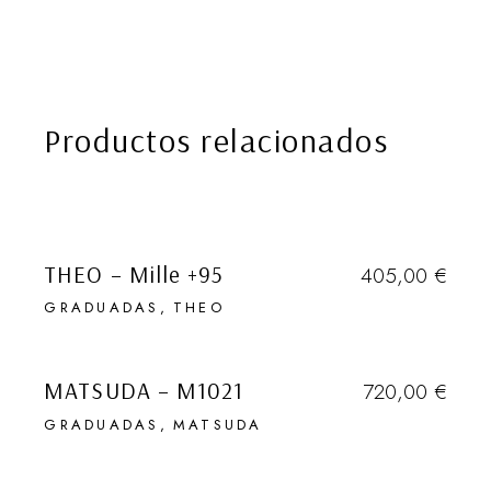
Productos relacionados
VENDIDO
THEO – Mille +95
405,00
€
GRADUADAS
THEO
EN NUESTRA NEWSLETTER
HABLAMOS (1 VEZ AL MES) DE
VENDIDO
DESCUBRIMIENTOS EN GENERAL,
MATSUDA – M1021
720,00
€
DE LUGARES SECRETOS, DE
GRADUADAS
MATSUDA
VIAJES, DE OBJETOS QUE
ADORAMOS Y DE EVENTOS DE
VENDIDO
TODO TIPO. TAMBIÉN DE GAFAS.