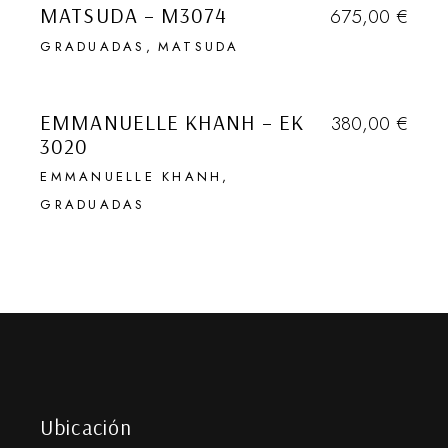
MATSUDA – M3074
675,00
€
Que quede entre
GRADUADAS
MATSUDA
nosotros …
VENDIDO
EMMANUELLE KHANH – EK
380,00
€
3020
ENVIAR
EMMANUELLE KHANH
Desactivar Pop-up
GRADUADAS
Ubicación