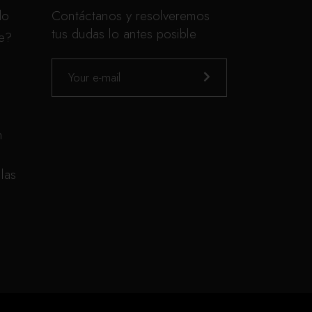
do
Contáctanos y resolveremos
tus dudas lo antes posible
te?
n
las
n