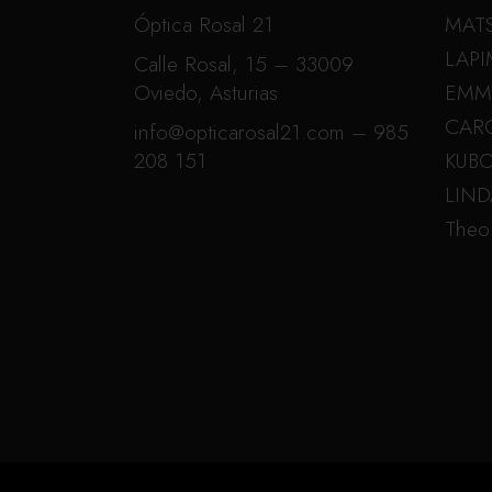
Óptica Rosal 21
MAT
LAPI
Calle Rosal, 15 – 33009
Oviedo, Asturias
EMM
CAR
info@opticarosal21.com – 985
208 151
KUB
LIN
Theo