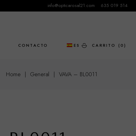
info@opticarosal21.com
635 019 514
L
CONTACTO
ES
CARRITO
(0)
EN
Home
General
VAVA – BL0011