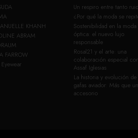
SUDA
Un respiro entre tanto rui
MA
¿Por qué la moda se repi
ANUELLE KHANH
Sostenibilidad en la moda
óptica: el nuevo lujo
OLINE ABRAM
responsable
ORAUM
Rosal21 y el arte: una
DA FARROW
colaboración especial co
 Eyewear
Assaf Iglesias
La historia y evolución de 
gafas aviador: Más que u
accesorio