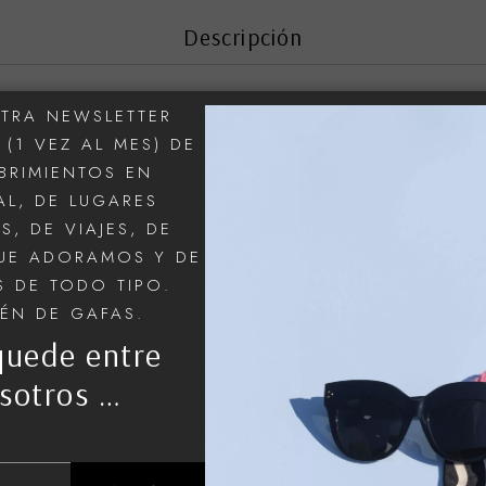
Descripción
TRA NEWSLETTER
(1 VEZ AL MES) DE
BRIMIENTOS EN
A=44mm B=37 C= 24mm D=145mm
L, DE LUGARES
S, DE VIAJES, DE
UE ADORAMOS Y DE
 DE TODO TIPO.
os
IÉN DE GAFAS.
quede entre
sotros …