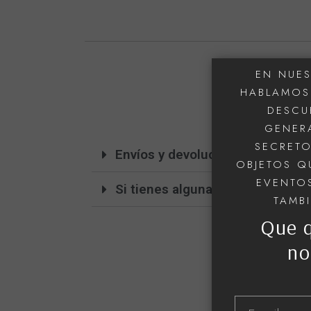
EN NUES
HABLAMOS 
DESCU
GENERA
SECRETO
Envíos y devoluciones
OBJETOS Q
EVENTOS
Si tienes alguna duda, escríben
TAMB
Que 
no