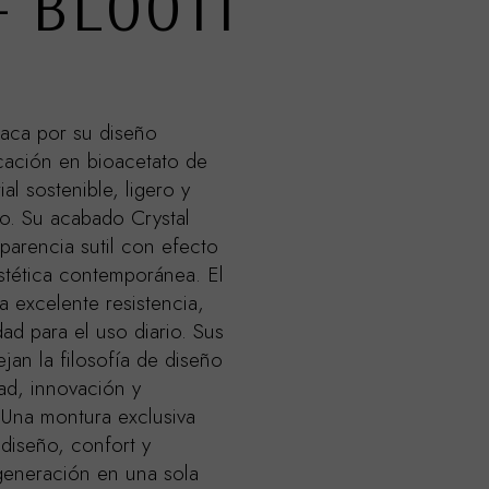
– BL0011
aca por su diseño
icación en bioacetato de
ial sostenible, ligero y
to. Su acabado Crystal
parencia sutil con efecto
stética contemporánea. El
a excelente resistencia,
dad para el uso diario. Sus
ejan la filosofía de diseño
ad, innovación y
 Una montura exclusiva
diseño, confort y
 generación en una sola